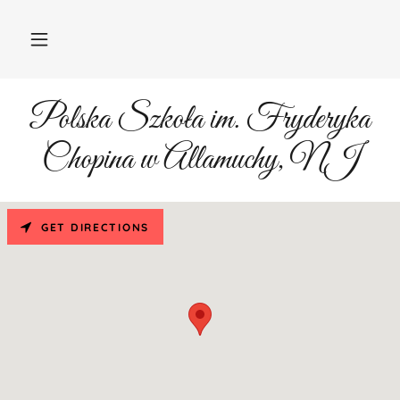
Polska Szkoła im. Fryderyka
Chopina w Allamuchy, NJ
GET DIRECTIONS