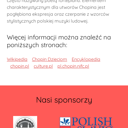
często nazywany poetą fortepianu. Elementem
charakterystycznym dla utworów Chopina jest
pogłębiona ekspresja oraz czerpanie z wzorców
stylistycznych polskiej muzyki ludowej.
Więcej informacji można znaleźć na
poniższych stronach:
Wikipedia
Chopin Dzieciom
Encyklopedia
chopin.pl
culture.pl
pl.chopin.nifc.pl
Nasi sponsorzy